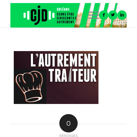
0
RÉPONSES