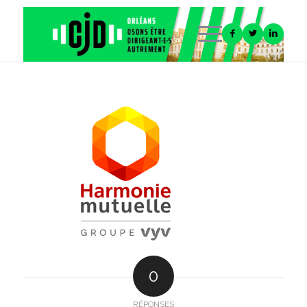
0
RÉPONSES